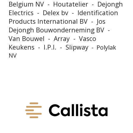
Belgium NV
-
Houtatelier
-
Dejongh
Electrics
-
Delex bv
-
Identification
Products International BV
-
Jos
Dejongh Bouwonderneming BV
-
Van Bouwel
-
Array
-
Vasco
Keukens - I.P.I. -
Slipway
- Polylak
NV